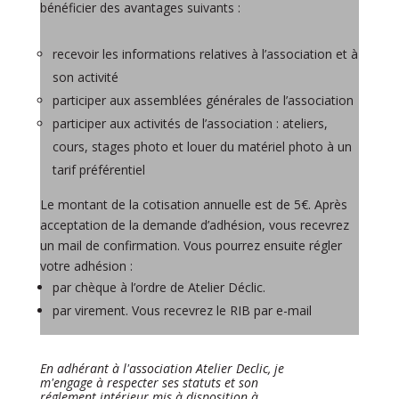
bénéficier des avantages suivants :
recevoir les informations relatives à l’association et à
son activité
participer aux assemblées générales de l’association
participer aux activités de l’association : ateliers,
cours, stages photo et louer du matériel photo à un
tarif préférentiel
Le montant de la cotisation annuelle est de 5€. Après
acceptation de la demande d’adhésion, vous recevrez
un mail de confirmation. Vous pourrez ensuite régler
votre adhésion :
par chèque à l’ordre de Atelier Déclic.
par virement. Vous recevrez le RIB par e-mail
En adhérant à l'association Atelier Declic, je
m'engage à respecter ses statuts et son
réglement intérieur mis à disposition à