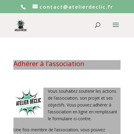
contact@atelierdeclic.fr
Adhérer à l’association
Vous souhaitez soutenir les actions
de l’association, son projet et ses
objectifs. Vous pouvez adhérer à
l’association en ligne en remplissant
le formulaire ci-contre.
Une fois membre de l’association, vous pouvez