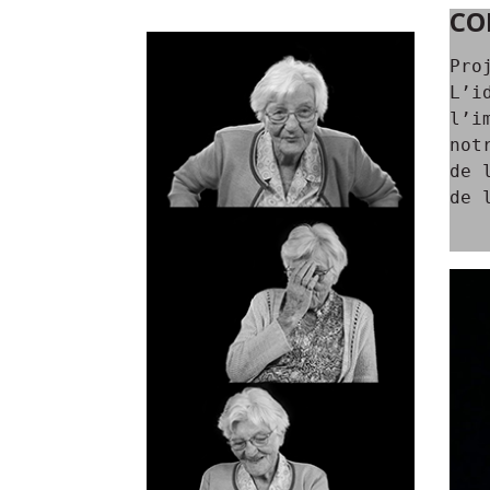
CO
Pro
L’i
l’i
not
de 
de 