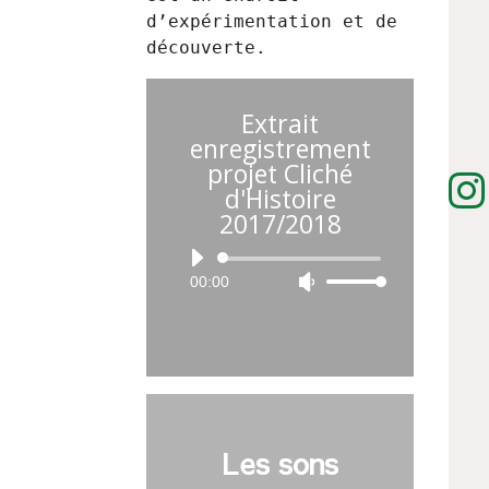
d’expérimentation et de
découverte.
Extrait
enregistrement
projet Cliché

d'Histoire
2017/2018
Lecteur
00:00
Utilisez
audio
les
flèches
haut/bas
pour
augmenter
ou
Les sons
diminuer
le