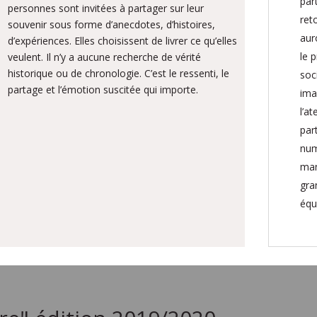
part
personnes sont invitées à partager sur leur
ret
souvenir sous forme d’anecdotes, d’histoires,
aur
d’expériences. Elles choisissent de livrer ce qu’elles
le 
veulent. Il n’y a aucune recherche de vérité
historique ou de chronologie. C’est le ressenti, le
soci
partage et l’émotion suscitée qui importe.
ima
l’a
par
num
man
gran
équi