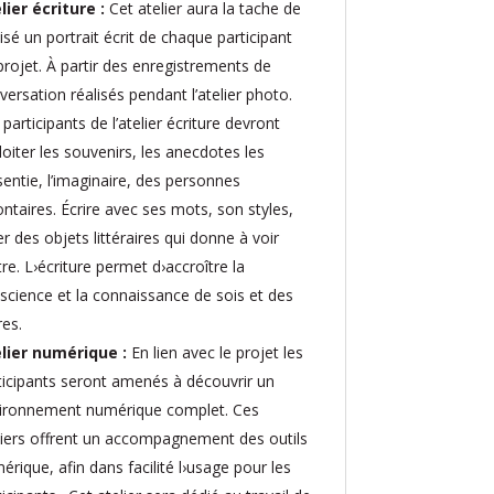
lier écriture :
Cet atelier aura la tache de
lisé un portrait écrit de chaque participant
projet. À partir des enregistrements de
versation réalisés pendant l’atelier photo.
participants de l’atelier écriture devront
loiter les souvenirs, les anecdotes les
sentie, l’imaginaire, des personnes
ontaires. Écrire avec ses mots, son styles,
er des objets littéraires qui donne à voir
tre. L›écriture permet d›accroître la
science et la connaissance de sois et des
res.
lier numérique :
En lien avec le projet les
ticipants seront amenés à découvrir un
ironnement numérique complet. Ces
liers offrent un accompagnement des outils
érique, afin dans facilité l›usage pour les